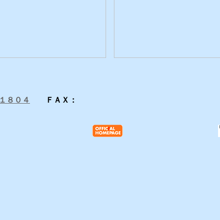
１８０４
ＦＡＸ：